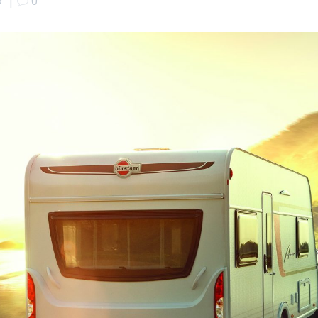
9
|
0