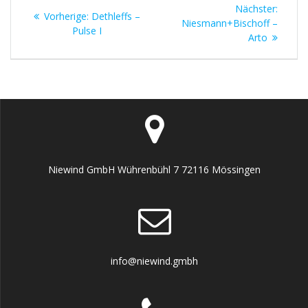
Beitragsnavigation
Nächst
Nächster:
Vorheriger
Vorherige:
Dethleffs –
Beitrag
Niesmann+Bischoff –
Beitrag:
Pulse I
Arto
Niewind GmbH Wührenbühl 7 72116 Mössingen
info@niewind.gmbh