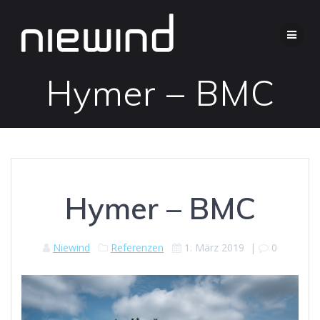
Zum
Inhalt
springen
Hymer – BMC
Hymer – BMC
Niewind
Referenzen
1. März 2019
|
0