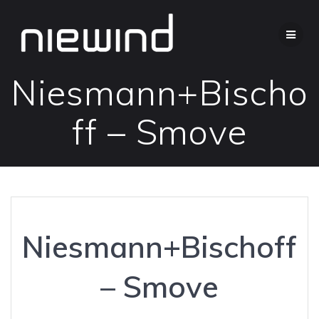
Zum
Inhalt
springen
Niesmann+Bischo
ff – Smove
Niesmann+Bischoff
– Smove